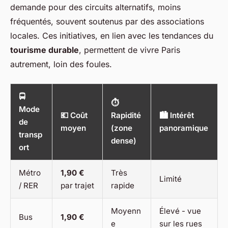
demande pour des circuits alternatifs, moins
fréquentés, souvent soutenus par des associations
locales. Ces initiatives, en lien avec les tendances du
tourisme durable
, permettent de vivre Paris
autrement, loin des foules.
🚍
⏱️
Mode
💶 Coût
Rapidité
🏙️ Intérêt
de
moyen
(zone
panoramique
transp
dense)
ort
Métro
1,90 €
Très
Limité
/ RER
par trajet
rapide
Moyenn
Élevé - vue
Bus
1,90 €
e
sur les rues