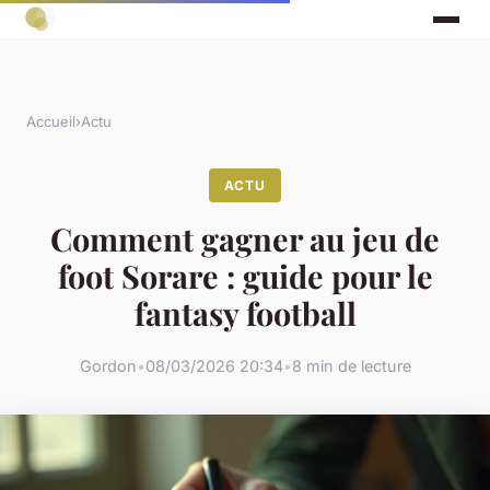
Accueil
›
Actu
ACTU
Comment gagner au jeu de
foot Sorare : guide pour le
fantasy football
Gordon
•
08/03/2026 20:34
•
8 min de lecture